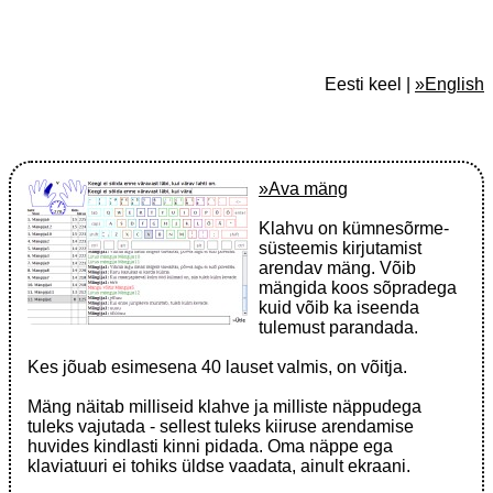
Eesti keel |
»English
»Ava mäng
Klahvu on kümnesõrme-
süsteemis kirjutamist
arendav mäng. Võib
mängida koos sõpradega
kuid võib ka iseenda
tulemust parandada.
Kes jõuab esimesena 40 lauset valmis, on võitja.
Mäng näitab milliseid klahve ja milliste näppudega
tuleks vajutada - sellest tuleks kiiruse arendamise
huvides kindlasti kinni pidada. Oma näppe ega
klaviatuuri ei tohiks üldse vaadata, ainult ekraani.