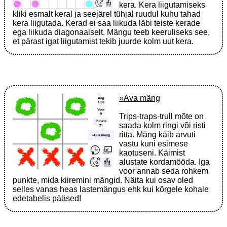
kera. Kera liigutamiseks
kliki esmalt keral ja seejärel tühjal ruudul kuhu tahad
kera liigutada. Kerad ei saa liikuda läbi teiste kerade
ega liikuda diagonaalselt. Mängu teeb keeruliseks see,
et pärast igat liigutamist tekib juurde kolm uut kera.
»Ava mäng
Trips-traps-trull mõte on
saada kolm ringi või risti
ritta. Mäng käib arvuti
vastu kuni esimese
kaotuseni. Käimist
alustate kordamööda. Iga
voor annab seda rohkem
punkte, mida kiiremini mängid. Näita kui osav oled
selles vanas heas lastemängus ehk kui kõrgele kohale
edetabelis pääsed!