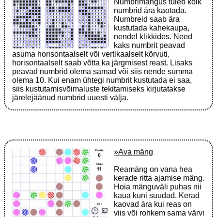
Numbrimängus tuleb kõik
numbrid ära kaotada.
Numbreid saab ära
kustutada kahekaupa,
nendel klikkides. Need
kaks numbrit peavad
asuma horisontaalselt või vertikaalselt kõrvuti,
horisontaalselt saab võtta ka järgmisest reast. Lisaks
peavad numbrid olema samad või siis nende summa
olema 10. Kui enam ühtegi numbrit kustutada ei saa,
siis kustutamisvõimaluste tekitamiseks kirjutatakse
järelejäänud numbrid uuesti välja.
»Ava mäng
Reamäng on vana hea
kerade ritta ajamise mäng.
Hoia mänguväli puhas nii
kaua kuni suudad. Kerad
kaovad ära kui reas on
viis või rohkem sama värvi