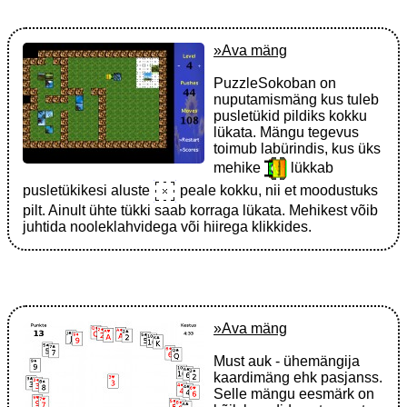
»Ava mäng
PuzzleSokoban on
nuputamismäng kus tuleb
pusletükid pildiks kokku
lükata. Mängu tegevus
toimub labürindis, kus üks
mehike
lükkab
pusletükikesi aluste
peale kokku, nii et moodustuks
pilt. Ainult ühte tükki saab korraga lükata. Mehikest võib
juhtida nooleklahvidega või hiirega klikkides.
»Ava mäng
Must auk - ühemängija
kaardimäng ehk pasjanss.
Selle mängu eesmärk on